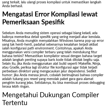
yang terkait, lalu ulangi proses kompilasi untuk memastikan langkah
Anda berhasil.
Mengatasi Error Kompilasi lewat
Pemeriksaan Spesifik
Sebelum Anda menuding sistem operasi sebagai biang keladi, ada
baiknya memeriksa detail spesifik yang sering menjadi akar kendala.
Misalnya, Anda mungkin menyalahkan Windows karena pop-up error
yang tak henti-henti, padahal sebenarnya kesalahan terjadi akibat
salah konfigurasi path environment. Contohnya, apakah Anda
menggunakan versi compiler terbaru yang telah mendukung fitur
bahasa terkini? Memastikan kompilator sesuai dengan bahasa target
adalah langkah penting supaya baris kode tidak ditolak begitu saja.
Selain itu, jika Anda menggunakan alat build seperti Makefile, Ninja,
atau Gradle, periksa lagi struktur file konfigurasi agar tidak terjadi
perbedaan direktori yang mengacaukan jalur dependensi. Sedikit
humor: jika Anda merasa jenuh, cobalah berimajinasi bahwa compiler
adalah tukang pos rewel yang menolak paket gara-gara alamat
pengirim kurang jelas. Setidaknya, itu bisa membuat proses debugging
terasa lebih ringan.
Mengetahui Dukungan Compiler
Tertentu