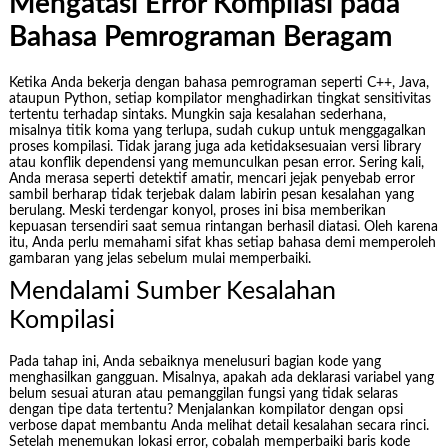
Mengatasi Error Kompilasi pada
Bahasa Pemrograman Beragam
Ketika Anda bekerja dengan bahasa pemrograman seperti C++, Java,
ataupun Python, setiap kompilator menghadirkan tingkat sensitivitas
tertentu terhadap sintaks. Mungkin saja kesalahan sederhana,
misalnya titik koma yang terlupa, sudah cukup untuk menggagalkan
proses kompilasi. Tidak jarang juga ada ketidaksesuaian versi library
atau konflik dependensi yang memunculkan pesan error. Sering kali,
Anda merasa seperti detektif amatir, mencari jejak penyebab error
sambil berharap tidak terjebak dalam labirin pesan kesalahan yang
berulang. Meski terdengar konyol, proses ini bisa memberikan
kepuasan tersendiri saat semua rintangan berhasil diatasi. Oleh karena
itu, Anda perlu memahami sifat khas setiap bahasa demi memperoleh
gambaran yang jelas sebelum mulai memperbaiki.
Mendalami Sumber Kesalahan
Kompilasi
Pada tahap ini, Anda sebaiknya menelusuri bagian kode yang
menghasilkan gangguan. Misalnya, apakah ada deklarasi variabel yang
belum sesuai aturan atau pemanggilan fungsi yang tidak selaras
dengan tipe data tertentu? Menjalankan kompilator dengan opsi
verbose dapat membantu Anda melihat detail kesalahan secara rinci.
Setelah menemukan lokasi error, cobalah memperbaiki baris kode