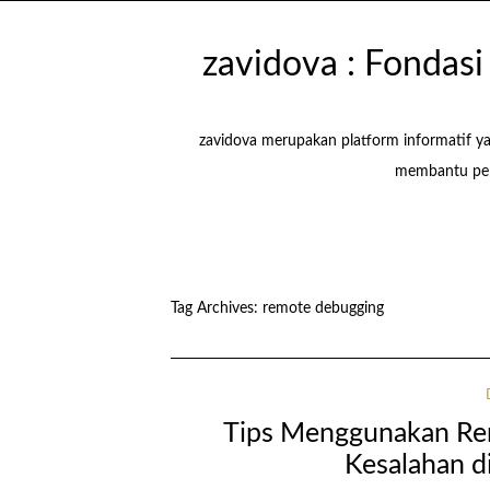
zavidova : Fondas
zavidova merupakan platform informatif y
membantu pem
Tag Archives:
remote debugging
Tips Menggunakan Re
Kesalahan d