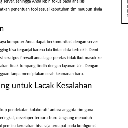
erver, sehingga Anda lebih fokus pada analisis
atkan penentuan tool sesuai kebutuhan tim maupun skala
an
paya komputer Anda dapat berkomunikasi dengan server
ing bisa terganjal karena lalu lintas data terblokir. Demi
sekaligus firewall andal agar peretas tidak ikut masuk ke
unakan tidak tumpang tindih dengan layanan lain. Dengan
angguan tanpa menciptakan celah keamanan baru.
ng untuk Lacak Kesalahan
akup pendekatan kolaboratif antara anggota tim guna
Seringkali, developer terburu-buru langsung menuduh
al pemicu kerusakan bisa saja terdapat pada konfigurasi