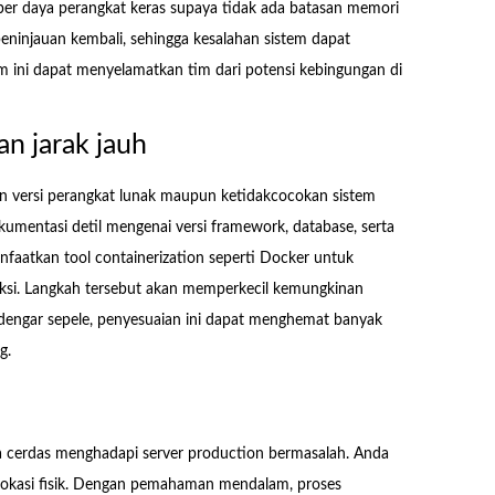
sumber daya perangkat keras supaya tidak ada batasan memori
peninjauan kembali, sehingga kesalahan sistem dapat
am ini dapat menyelamatkan tim dari potensi kebingungan di
n jarak jauh
aan versi perangkat lunak maupun ketidakcocokan sistem
okumentasi detil mengenai versi framework, database, serta
faatkan tool containerization seperti Docker untuk
i. Langkah tersebut akan memperkecil kemungkinan
rdengar sepele, penyesuaian ini dapat menghemat banyak
g.
a cerdas menghadapi server production bermasalah. Anda
i lokasi fisik. Dengan pemahaman mendalam, proses