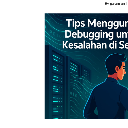
By garam
on
T