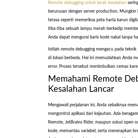
Remote debugging untuk lacak kesalahan
sering
berurusan dengan server production. Mungkin ke
terasa seperti memeriksa peta harta karun digita
tiba-tiba sebuah lampu merah berkedip member
Anda dapat mengurai baris kode nakal tanpa harus
Istilah remote debugging mengacu pada tekni
di lokasi berbeda. Hal ini memudahkan Anda meng
error. Proses tersebut menimbulkan cemas kare
Memahami Remote Debu
Kesalahan Lancar
Mengawali perjalanan ini, Anda sebaiknya me
mengontrol aplikasi dari kejauhan. Ada beragam
Remote, JetBrains Rider, maupun solusi open-so
kode, memantau variabel, serta menerapkan br