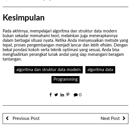
Kesimpulan
Pada akhirnya, mempelajari algoritma dan struktur data modern
bukan sekadar memahami teori, melainkan juga menerapkannya
dalam berbagai situasi nyata. Ketika Anda menyesuaikan metode yang
tepat, proses pengembangan menjadi lancar dan lebih efisien. Dengan
bekal pondasi kokoh serta teknik optimasi yang sesuai, Anda bisa
menghadirkan perangkat lunak andal yang siap menangani beragam
tantangan.
algoritma dan struktur data modern
algoritma data
Programming
0
Previous Post
Next Post