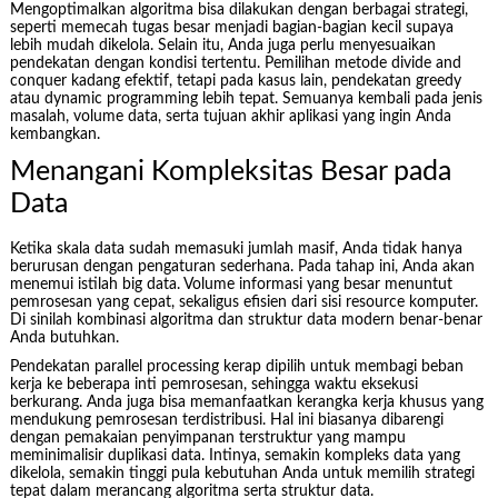
Mengoptimalkan algoritma bisa dilakukan dengan berbagai strategi,
seperti memecah tugas besar menjadi bagian-bagian kecil supaya
lebih mudah dikelola. Selain itu, Anda juga perlu menyesuaikan
pendekatan dengan kondisi tertentu. Pemilihan metode divide and
conquer kadang efektif, tetapi pada kasus lain, pendekatan greedy
atau dynamic programming lebih tepat. Semuanya kembali pada jenis
masalah, volume data, serta tujuan akhir aplikasi yang ingin Anda
kembangkan.
Menangani Kompleksitas Besar pada
Data
Ketika skala data sudah memasuki jumlah masif, Anda tidak hanya
berurusan dengan pengaturan sederhana. Pada tahap ini, Anda akan
menemui istilah big data. Volume informasi yang besar menuntut
pemrosesan yang cepat, sekaligus efisien dari sisi resource komputer.
Di sinilah kombinasi algoritma dan struktur data modern benar-benar
Anda butuhkan.
Pendekatan parallel processing kerap dipilih untuk membagi beban
kerja ke beberapa inti pemrosesan, sehingga waktu eksekusi
berkurang. Anda juga bisa memanfaatkan kerangka kerja khusus yang
mendukung pemrosesan terdistribusi. Hal ini biasanya dibarengi
dengan pemakaian penyimpanan terstruktur yang mampu
meminimalisir duplikasi data. Intinya, semakin kompleks data yang
dikelola, semakin tinggi pula kebutuhan Anda untuk memilih strategi
tepat dalam merancang algoritma serta struktur data.