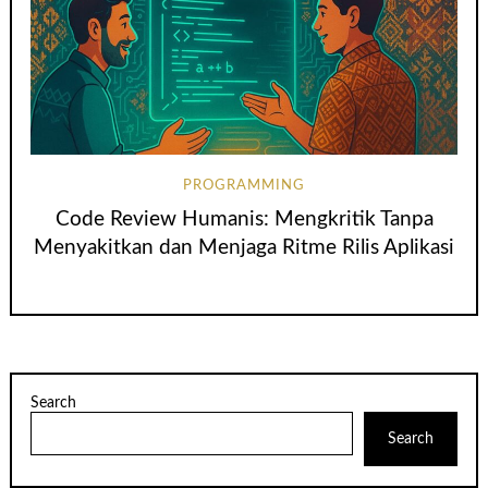
PROGRAMMING
Code Review Humanis: Mengkritik Tanpa
Menyakitkan dan Menjaga Ritme Rilis Aplikasi
Search
Search