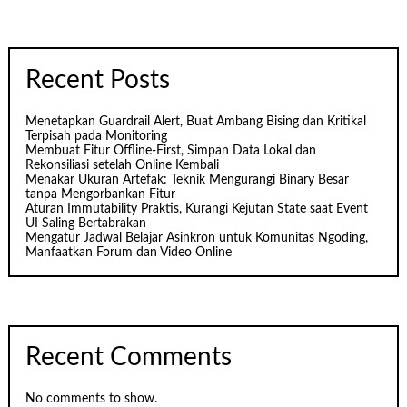
Recent Posts
Menetapkan Guardrail Alert, Buat Ambang Bising dan Kritikal
Terpisah pada Monitoring
Membuat Fitur Offline-First, Simpan Data Lokal dan
Rekonsiliasi setelah Online Kembali
Menakar Ukuran Artefak: Teknik Mengurangi Binary Besar
tanpa Mengorbankan Fitur
Aturan Immutability Praktis, Kurangi Kejutan State saat Event
UI Saling Bertabrakan
Mengatur Jadwal Belajar Asinkron untuk Komunitas Ngoding,
Manfaatkan Forum dan Video Online
Recent Comments
No comments to show.