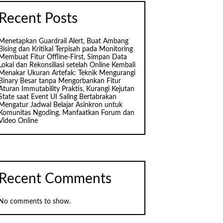
Recent Posts
Menetapkan Guardrail Alert, Buat Ambang
Bising dan Kritikal Terpisah pada Monitoring
Membuat Fitur Offline-First, Simpan Data
Lokal dan Rekonsiliasi setelah Online Kembali
Menakar Ukuran Artefak: Teknik Mengurangi
Binary Besar tanpa Mengorbankan Fitur
Aturan Immutability Praktis, Kurangi Kejutan
State saat Event UI Saling Bertabrakan
Mengatur Jadwal Belajar Asinkron untuk
Komunitas Ngoding, Manfaatkan Forum dan
Video Online
Recent Comments
No comments to show.