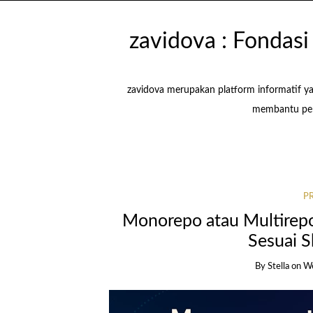
zavidova : Fondas
zavidova merupakan platform informatif y
membantu pem
P
Monorepo atau Multirep
Sesuai S
By Stella
on
We