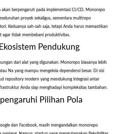
ga akan berpengaruh pada implementasi CI/CD. Monorepo
seluruhan proyek sekaligus, sementara multirepo
tori. Keduanya sah-sah saja, tetapi Anda harus memastikan
 agar tidak membebani produktivitas.
 Ekosistem Pendukung
ungan dari alat yang digunakan. Monorepo biasanya lebih
l atau Nx yang mampu mengelola dependensi besar. Di sisi
loud repository modern yang mendukung integrasi antar
frastruktur Anda siap menghadapi kompleksitas tambahan.
pengaruhi Pilihan Pola
i Google dan Facebook, masih mengandalkan monorepo
a panjang. Namun, startup yang mengutamakan fleksibilitas