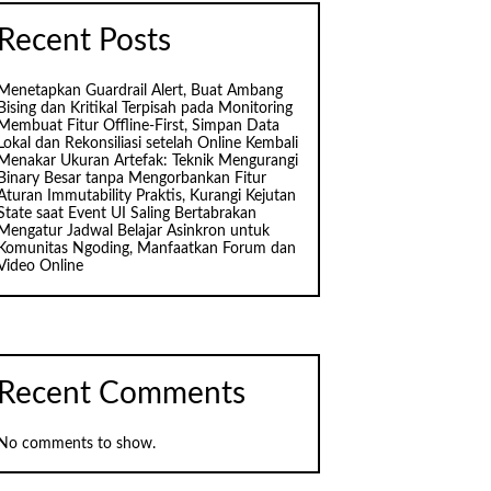
Recent Posts
Menetapkan Guardrail Alert, Buat Ambang
Bising dan Kritikal Terpisah pada Monitoring
Membuat Fitur Offline-First, Simpan Data
Lokal dan Rekonsiliasi setelah Online Kembali
Menakar Ukuran Artefak: Teknik Mengurangi
Binary Besar tanpa Mengorbankan Fitur
Aturan Immutability Praktis, Kurangi Kejutan
State saat Event UI Saling Bertabrakan
Mengatur Jadwal Belajar Asinkron untuk
Komunitas Ngoding, Manfaatkan Forum dan
Video Online
Recent Comments
No comments to show.