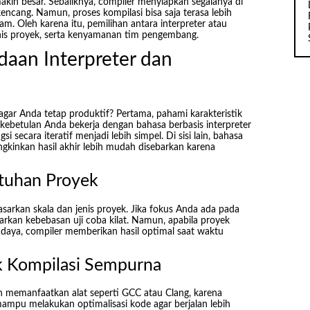
kin besar. Sebaliknya, compiler menyiapkan segalanya di
kencang. Namun, proses kompilasi bisa saja terasa lebih
. Oleh karena itu, pemilihan antara interpreter atau
nis proyek, serta kenyamanan tim pengembang.
aan Interpreter dan
gar Anda tetap produktif? Pertama, pahami karakteristik
ebetulan Anda bekerja dengan bahasa berbasis interpreter
 secara iteratif menjadi lebih simpel. Di sisi lain, bahasa
gkinkan hasil akhir lebih mudah disebarkan karena
utuhan Proyek
arkan skala dan jenis proyek. Jika fokus Anda ada pada
rkan kebebasan uji coba kilat. Namun, apabila proyek
 daya, compiler memberikan hasil optimal saat waktu
k Kompilasi Sempurna
 memanfaatkan alat seperti GCC atau Clang, karena
ampu melakukan optimalisasi kode agar berjalan lebih