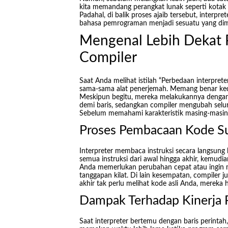
kita memandang perangkat lunak seperti kotak a
Padahal, di balik proses ajaib tersebut, interp
bahasa pemrograman menjadi sesuatu yang dim
Mengenal Lebih Dekat P
Compiler
Saat Anda melihat istilah “Perbedaan interpret
sama-sama alat penerjemah. Memang benar ked
Meskipun begitu, mereka melakukannya dengan 
demi baris, sedangkan compiler mengubah seluru
Sebelum memahami karakteristik masing-masing, 
Proses Pembacaan Kode 
Interpreter membaca instruksi secara langsung 
semua instruksi dari awal hingga akhir, kemudia
Anda memerlukan perubahan cepat atau ingin m
tanggapan kilat. Di lain kesempatan, compiler 
akhir tak perlu melihat kode asli Anda, mereka 
Dampak Terhadap Kinerja 
Saat interpreter bertemu dengan baris perintah,