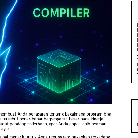
 membuat Anda penasaran tentang bagaimana program bisa
 tersebut benar-benar berpengaruh besar pada kinerja
i sudut pandang sederhana, agar Anda dapat lebih nyaman
layar.
u hal menarik untuk Anda renungkan: bukankah terkadang