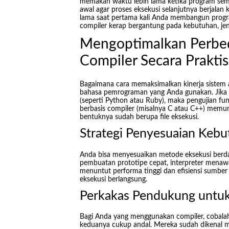
memakan waktu lebih lama ketika program sema
awal agar proses eksekusi selanjutnya berjalan 
lama saat pertama kali Anda membangun program
compiler kerap bergantung pada kebutuhan, je
Mengoptimalkan Perbed
Compiler Secara Praktis
Bagaimana cara memaksimalkan kinerja sistem a
bahasa pemrograman yang Anda gunakan. Jika k
(seperti Python atau Ruby), maka pengujian fungsi
berbasis compiler (misalnya C atau C++) memun
bentuknya sudah berupa file eksekusi.
Strategi Penyesuaian Keb
Anda bisa menyesuaikan metode eksekusi berdas
pembuatan prototipe cepat, interpreter menawa
menuntut performa tinggi dan efisiensi sumber
eksekusi berlangsung.
Perkakas Pendukung untu
Bagi Anda yang menggunakan compiler, cobalah
keduanya cukup andal. Mereka sudah dikenal m