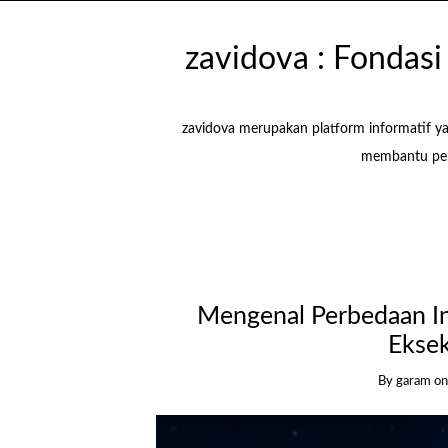
zavidova : Fondas
zavidova merupakan platform informatif y
membantu pem
Mengenal Perbedaan In
Ekse
By garam
o