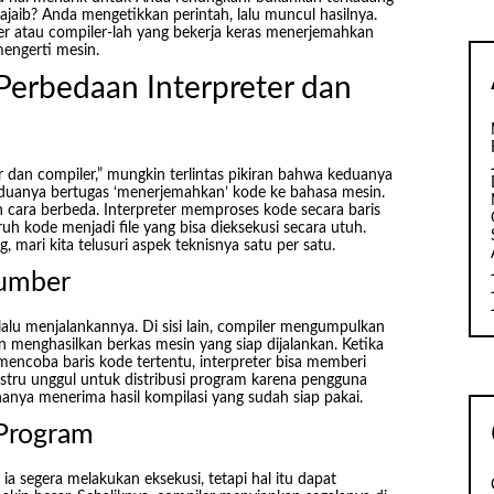
jaib? Anda mengetikkan perintah, lalu muncul hasilnya.
reter atau compiler-lah yang bekerja keras menerjemahkan
engerti mesin.
erbedaan Interpreter dan
er dan compiler,” mungkin terlintas pikiran bahwa keduanya
uanya bertugas ‘menerjemahkan’ kode ke bahasa mesin.
cara berbeda. Interpreter memproses kode secara baris
h kode menjadi file yang bisa dieksekusi secara utuh.
mari kita telusuri aspek teknisnya satu per satu.
Sumber
lalu menjalankannya. Di sisi lain, compiler mengumpulkan
n menghasilkan berkas mesin yang siap dijalankan. Ketika
encoba baris kode tertentu, interpreter bisa memberi
justru unggul untuk distribusi program karena pengguna
hanya menerima hasil kompilasi yang sudah siap pakai.
Program
 ia segera melakukan eksekusi, tetapi hal itu dapat